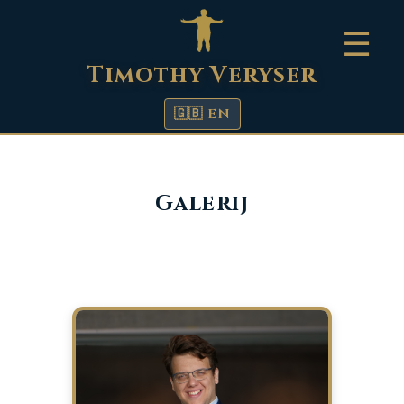
☰
Timothy Veryser
🇬🇧 EN
Galerij